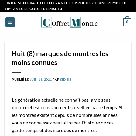
Passer
LIVRAISON GRATUITE EN FRANCE ET PROFITEZ D'UNE REMISE DE
10% AVEC LE CODE : REMISE10
au
contenu
0
Huit (8) marques de montres les
moins connues
PUBLIÉ LE
JUIN 16, 2021
PAR
SIDIBE
La génération actuelle ne connaît pas la vie sans
montre et est constamment surveillée par le temps. Si
les montres existent depuis de nombreuses années,
vous ne connaissez peut-être pas l’histoire de ces
garde-temps et des marques de montres.