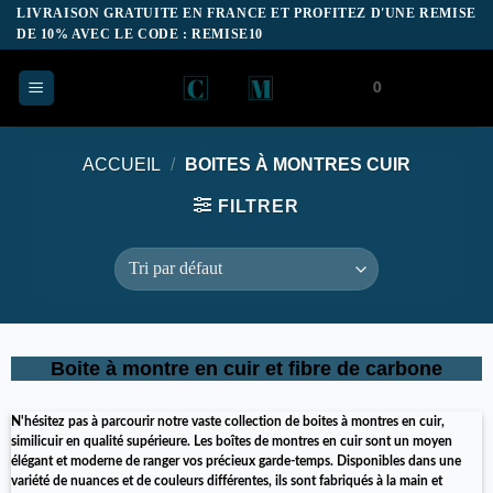
Passer
LIVRAISON GRATUITE EN FRANCE ET PROFITEZ D'UNE REMISE
DE 10% AVEC LE CODE : REMISE10
au
contenu
0
ACCUEIL
/
BOITES À MONTRES CUIR
FILTRER
Boite à montre en cuir et fibre de carbone
N'hésitez pas à parcourir notre vaste collection de boites à montres en cuir,
similicuir en qualité supérieure. Les boîtes de montres en cuir sont un moyen
élégant et moderne de ranger vos précieux garde-temps. Disponibles dans une
variété de nuances et de couleurs différentes, ils sont fabriqués à la main et