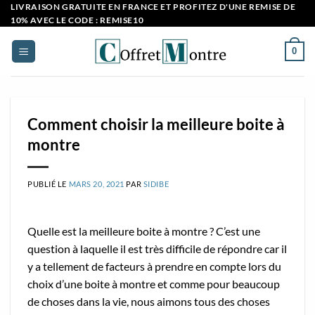
Passer
LIVRAISON GRATUITE EN FRANCE ET PROFITEZ D'UNE REMISE DE
10% AVEC LE CODE : REMISE10
au
contenu
0
Comment choisir la meilleure boite à
montre
PUBLIÉ LE
MARS 20, 2021
PAR
SIDIBE
Quelle est la meilleure boite à montre ? C’est une
question à laquelle il est très difficile de répondre car il
y a tellement de facteurs à prendre en compte lors du
choix d’une boite à montre et comme pour beaucoup
de choses dans la vie, nous aimons tous des choses