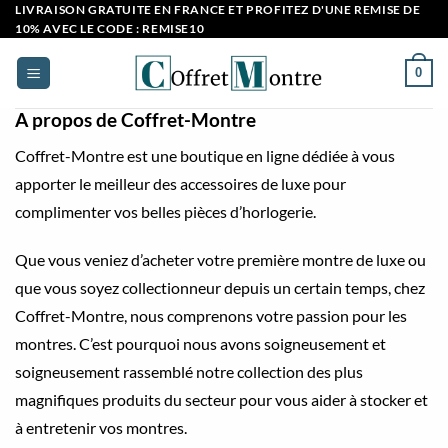
Passer
LIVRAISON GRATUITE EN FRANCE ET PROFITEZ D'UNE REMISE DE
10% AVEC LE CODE : REMISE10
au
contenu
0
A propos de Coffret-Montre
Coffret-Montre est une boutique en ligne dédiée à vous
apporter le meilleur des accessoires de luxe pour
complimenter vos belles pièces d’horlogerie.
Que vous veniez d’acheter votre première montre de luxe ou
que vous soyez collectionneur depuis un certain temps, chez
Coffret-Montre, nous comprenons votre passion pour les
montres. C’est pourquoi nous avons soigneusement et
soigneusement rassemblé notre collection des plus
magnifiques produits du secteur pour vous aider à stocker et
à entretenir vos montres.