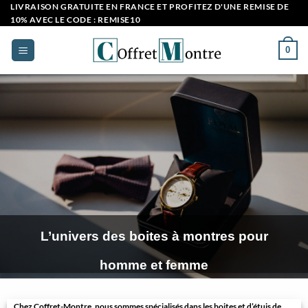
Passer
LIVRAISON GRATUITE EN FRANCE ET PROFITEZ D'UNE REMISE DE
10% AVEC LE CODE : REMISE10
au
contenu
0
L’univers des boites à montres pour
homme et femme
Chez Coffret-Montre, nous sommes spécialisés dans les boites et d’étuis de