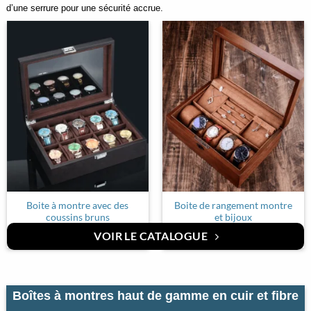
d’une serrure pour une sécurité accrue.
Boite à montre avec des
Boite de rangement montre
coussins bruns
et bijoux
€
92,00
€
110,65
VOIR LE CATALOGUE
Boîtes à montres haut de gamme en cuir et fibre