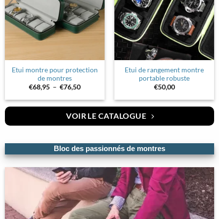
Etui montre pour protection
Etui de rangement montre
de montres
portable robuste
Plage
€
68,95
–
€
76,50
€
50,00
de
prix :
€68,95
à
VOIR LE CATALOGUE
€76,50
Bloc des passionnés de montres