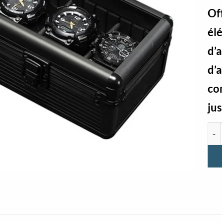
Of
él
d’a
d’
co
ju
qua