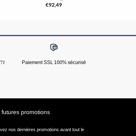
€
92,49
€
69
/7J
Paiement SSL 100% sécurisé
 futures promotions
ez nos dernières promotions avant tout le