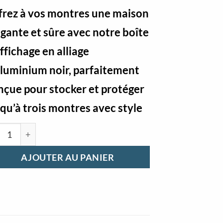
frez à vos montres une maison
égante et sûre avec notre boîte
ffichage en alliage
aluminium noir, parfaitement
nçue pour stocker et protéger
squ’à trois montres avec style
ntité de Boite d'affichage alliage aluminium noir
AJOUTER AU PANIER