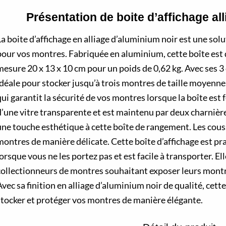
Présentation de boite d’affichage al
La boite d’affichage en alliage d’aluminium noir est une so
pour vos montres. Fabriquée en aluminium, cette boîte est 
mesure 20 x 13 x 10 cm pour un poids de 0,62 kg. Avec ses 3
idéale pour stocker jusqu’à trois montres de taille moyenne.
ui garantit la sécurité de vos montres lorsque la boîte est
d’une vitre transparente et est maintenu par deux charnière
une touche esthétique à cette boîte de rangement. Les cous
montres de manière délicate. Cette boîte d’affichage est p
orsque vous ne les portez pas et est facile à transporter. El
collectionneurs de montres souhaitant exposer leurs montr
vec sa finition en alliage d’aluminium noir de qualité, cett
stocker et protéger vos montres de manière élégante.