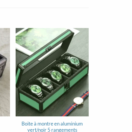
Boite à montre en aluminium
Boite d’affi
vert/noir 5 rangements
alumini