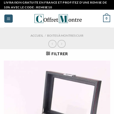
Passer
LIVRAISON GRATUITE EN FRANCE ET PROFITEZ D'UNE REMISE DE
10% AVEC LE CODE : REMISE10
au
contenu
0
ACCUEIL
/
BOITES À MONTRES CUIR
FILTRER