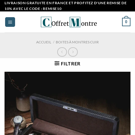
Passer
LIVRAISON GRATUITE EN FRANCE ET PROFITEZ D'UNE REMISE DE
10% AVEC LE CODE : REMISE10
au
contenu
0
ACCUEIL
/
BOITES À MONTRES CUIR
FILTRER