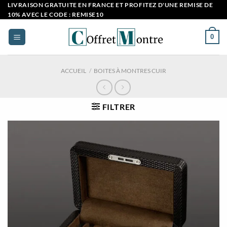
Passer
LIVRAISON GRATUITE EN FRANCE ET PROFITEZ D'UNE REMISE DE
10% AVEC LE CODE : REMISE10
au
contenu
0
ACCUEIL
/
BOITES À MONTRES CUIR
FILTRER