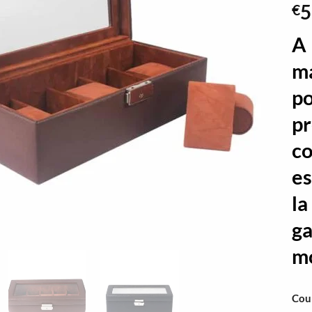
5
€
A 
ma
po
pr
co
es
la
ga
m
Cou