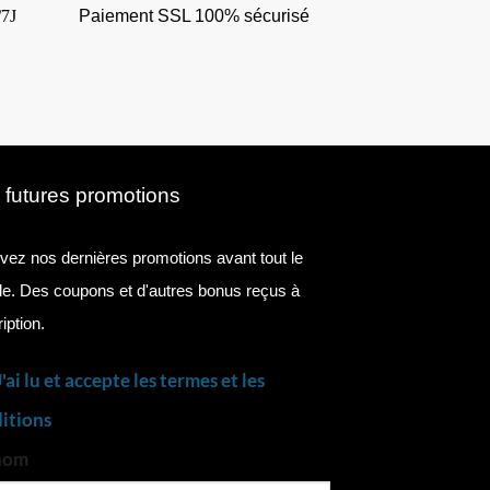
/7J
Paiement SSL 100% sécurisé
 futures promotions
ez nos dernières promotions avant tout le
. Des coupons et d'autres bonus reçus à
ription.
J'ai lu et accepte les termes et les
itions
nom