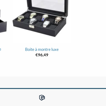
e
Boite mont
Boite à montre luxe
rangement d
€
96,49
€
10