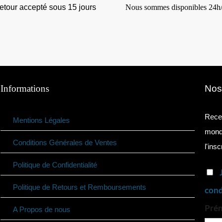
etour accepté sous 15 jours
Nous sommes disponibles 24h
Informations
Nos
Recev
Mentions Légales
monde
Conditions Générales de Ventes
l'insc
Politique de Confidentialité
Politique de Retours et Remboursements
cond
Pré
A Propos de nous