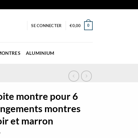
0
SE CONNECTER
€
0,00
 MONTRES
ALUMINIUM
oite montre pour 6
angements montres
ir et marron