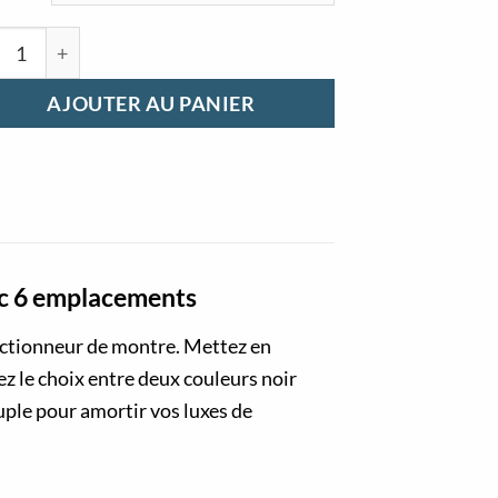
ntité de Boite montre pour 6 rangements montres noir et 
AJOUTER AU PANIER
ec 6 emplacements
ectionneur de montre. Mettez en
ez le choix entre deux couleurs noir
ouple pour amortir vos luxes de