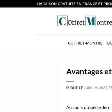
Passer
LIVRAISON GRATUITE EN FRANCE ET PROF
au
contenu
COFFRET-MONTRE
BO
Avantages et
PUBLIÉ LE
JUIN 19, 2021
P
Au cours du siècle dern