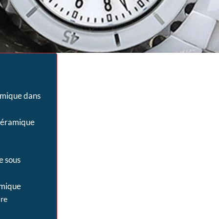
amique dans
 céramique
e sous
amique
ure