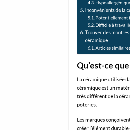
Hypoallergéniqu
Inconvénients de la 
Potentiellement f
Difficile à travaill
Trouver des montres
céramique
Articles similaires
Qu’est-ce que
La céramique utilisée da
céramique est un matéri
très différent de la cér
poteries.
Les marques conçoivent
créer l’élément durable