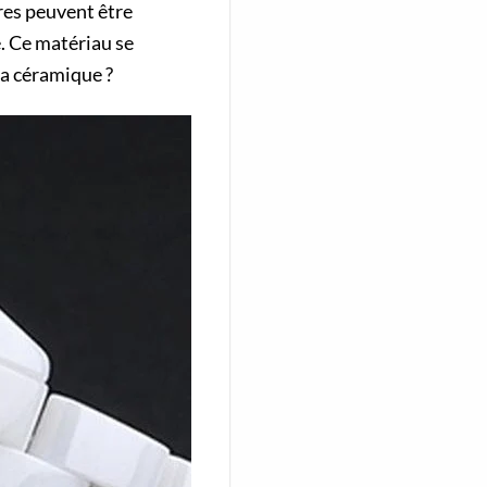
res peuvent être
e. Ce matériau se
la céramique ?