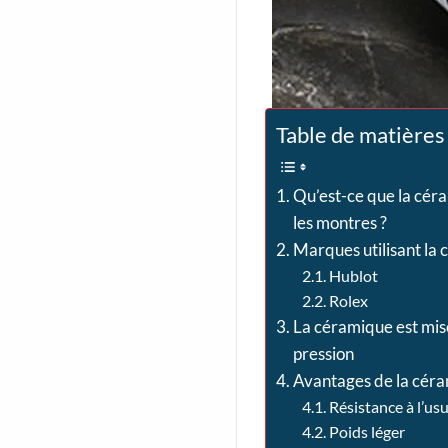
Table de matières
Qu’est-ce que la cér
les montres ?
Marques utilisant la
Hublot
Rolex
La céramique est mis
pression
Avantages de la cér
Résistance à l’us
Poids léger