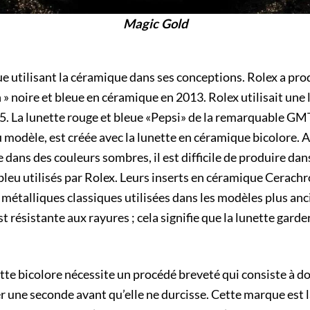
Magic Gold
ue utilisant la céramique dans ses conceptions. Rolex a pro
n » noire et bleue en céramique en 2013. Rolex utilisait un
 La lunette rouge et bleue «Pepsi» de la remarquable GMT
 modèle, est créée avec la lunette en céramique bicolore. 
e dans des couleurs sombres, il est difficile de produire dan
e bleu utilisés par Rolex. Leurs inserts en céramique Cerach
 métalliques classiques utilisées dans les modèles plus an
t résistante aux rayures ; cela signifie que la lunette garde
ette bicolore nécessite un procédé breveté qui consiste à d
ter une seconde avant qu’elle ne durcisse. Cette marque est