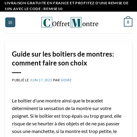
Passer
LIVRAISON GRATUITE EN FRANCE ET PROFITEZ D'UNE REMISE DE
10% AVEC LE CODE : REMISE10
au
contenu
0
Guide sur les boitiers de montres:
comment faire son choix
PUBLIÉ LE
JUIN 17, 2021
PAR
SIDIBE
Le boîtier d’une montre ainsi que le bracelet
déterminent la sensation de la montre sur votre
poignet. Si le boîtier est trop épais ou trop grand, elle
risque de se heurter à des objets et de ne pas passer
sous une manchette, si la montre est trop petite, le