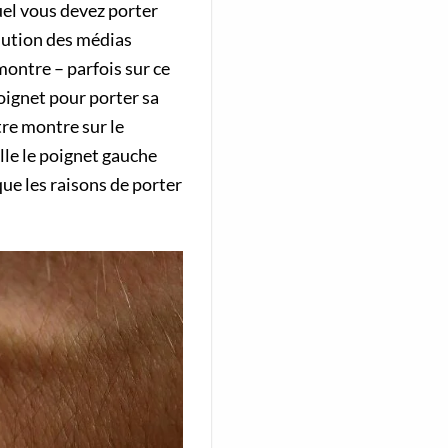
uel vous devez porter
olution des médias
montre – parfois sur ce
oignet pour porter sa
tre montre sur le
lle le poignet gauche
ue les raisons de porter