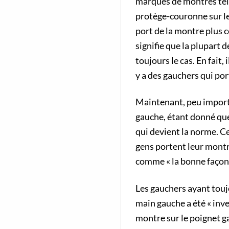
marques de montres tell
protège-couronne sur le 
port de la montre plus c
signifie que la plupart 
toujours le cas. En fait
y a des gauchers qui po
Maintenant, peu importe
gauche, étant donné que 
qui devient la norme. Ce
gens portent leur montre
comme « la bonne façon 
Les gauchers ayant toujo
main gauche a été « inve
montre sur le poignet ga