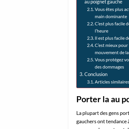
au poignet gauche
Vous êtes plus ac
main dominante
C’est plus facile d
l’heure
Il est plus facile 
C’est mieux pour 
mouvement de la
Vous protégez vo
des dommages
Conclusion
Articles similaires
Porter la au p
La plupart des gens por
gauchers ont tendance à 