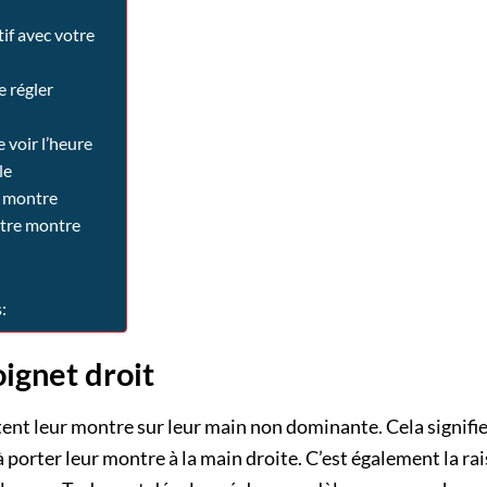
tif avec votre
e régler
de voir l’heure
le
 montre
tre montre
:
oignet droit
tent leur montre sur leur main non dominante. Cela signif
porter leur montre à la main droite. C’est également la ra