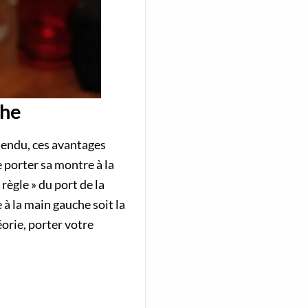
che
tendu, ces avantages
e porter sa montre à la
règle » du port de la
à la main gauche soit la
éorie, porter votre