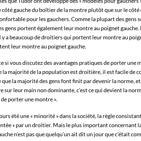
es que Tudor ont développé des « modèles pour gauchers »,
côté gauche du boîtier de la montre plutôt que sur le côté d
onfortable pour les gauchers. Comme la plupart des gens so
des gens portent également leur montre au poignet gauche. 
, il y a beaucoup de droitiers qui portent leur montre au poi
rtent leur montre au poignet gauche.
 si vous discutez des avantages pratiques de porter une 
la majorité de la population est droitière, il est facile de 
 que la majorité des gens font finit par devenir la norme, e
 sur leur main non dominante, c’est ce qui devient la norme
de porter une montre ».
urs été une « minorité » dans la société, la règle consistant
ntée » par un droitier. Mais le plus important concernant la
uche n’est pas que quelqu’un ait dit un jour que c’était co