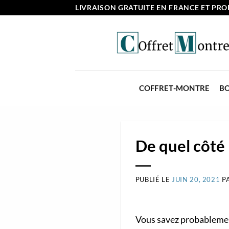
Passer
LIVRAISON GRATUITE EN FRANCE ET PROF
au
contenu
COFFRET-MONTRE
BO
De quel côté 
PUBLIÉ LE
JUIN 20, 2021
P
Vous savez probablement