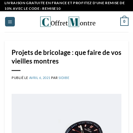
Passer
LIVRAISON GRATUITE EN FRANCE ET PROFITEZ D'UNE REMISE DE
10% AVEC LE CODE : REMISE10
au
contenu
0
Projets de bricolage : que faire de vos
vieilles montres
PUBLIÉ LE
AVRIL 6, 2021
PAR
SIDIBE