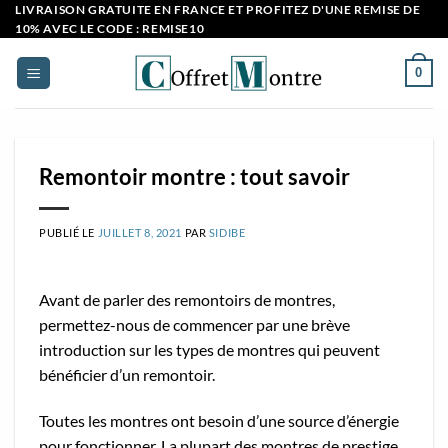
Passer
LIVRAISON GRATUITE EN FRANCE ET PROFITEZ D'UNE REMISE DE
10% AVEC LE CODE : REMISE10
au
contenu
0
Remontoir montre : tout savoir
PUBLIÉ LE
JUILLET 8, 2021
PAR
SIDIBE
Avant de parler des remontoirs de montres,
permettez-nous de commencer par une brève
introduction sur les types de montres qui peuvent
bénéficier d’un remontoir.
Toutes les montres ont besoin d’une source d’énergie
pour fonctionner. La plupart des montres de prestige