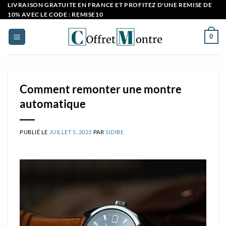
Passer
LIVRAISON GRATUITE EN FRANCE ET PROFITEZ D'UNE REMISE DE
10% AVEC LE CODE : REMISE10
au
contenu
0
Comment remonter une montre
automatique
PUBLIÉ LE
JUILLET 5, 2023
PAR
SIDIBE