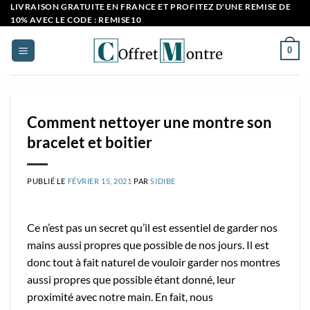
Passer
LIVRAISON GRATUITE EN FRANCE ET PROFITEZ D'UNE REMISE DE
10% AVEC LE CODE : REMISE10
au
contenu
0
Comment nettoyer une montre son
bracelet et boitier
PUBLIÉ LE
FÉVRIER 15, 2021
PAR
SIDIBE
Ce n’est pas un secret qu’il est essentiel de garder nos
mains aussi propres que possible de nos jours. Il est
donc tout à fait naturel de vouloir garder nos montres
aussi propres que possible étant donné, leur
proximité avec notre main. En fait, nous