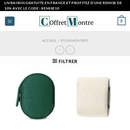
Passer
LIVRAISON GRATUITE EN FRANCE ET PROFITEZ D'UNE REMISE DE
10% AVEC LE CODE : REMISE10
au
contenu
0
ACCUEIL
/
ETUIS MONTRES
FILTRER