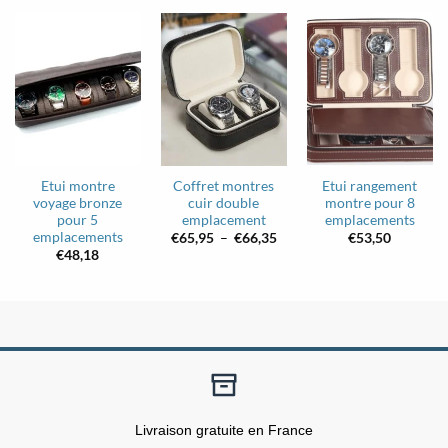
Etui montre
Coffret montres
Etui rangement
voyage bronze
cuir double
montre pour 8
pour 5
emplacement
emplacements
emplacements
Plage
€
65,95
–
€
66,35
€
53,50
de
€
48,18
prix :
€65,95
à
€66,35
Livraison gratuite en France