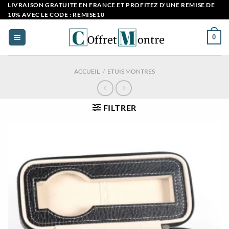
Passer
LIVRAISON GRATUITE EN FRANCE ET PROFITEZ D'UNE REMISE DE
10% AVEC LE CODE : REMISE10
au
contenu
0
ACCUEIL
/
ETUIS MONTRES
FILTRER