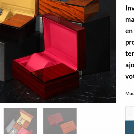
In
ma
en
pr
te
aj
vo
Mod
qua