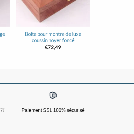
age
Boite pour montre de luxe
Boite à mon
coussin noyer foncé
précieu
€
72,49
€
94
/7J
Paiement SSL 100% sécurisé