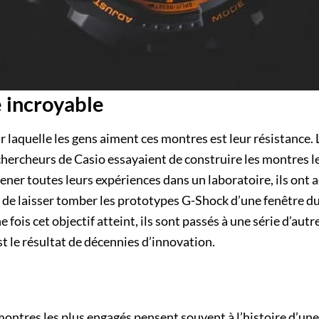
e incroyable
r laquelle les gens aiment ces montres est leur résistance. 
 chercheurs de Casio essayaient de construire les montres l
ner toutes leurs expériences dans un laboratoire, ils ont
ait de laisser tomber les prototypes G-Shock d’une fenêtre d
ne fois cet objectif atteint, ils sont passés à une série d’aut
t le résultat de décennies d’innovation.
montres les plus engagés pensent souvent à l’histoire d’une