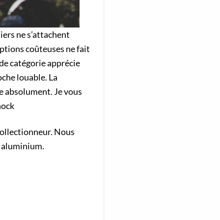
iers ne s’attachent
options coûteuses ne fait
nde catégorie apprécie
oche louable. La
me absolument. Je vous
hock
 collectionneur. Nous
n aluminium.