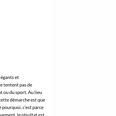
légants et
ne tentent pas de
t ou du sport. Au lieu
 cette démarche est que
re pourquoi, c’est parce
uement, le résultat est