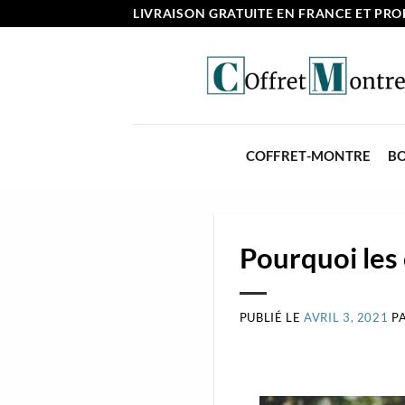
Passer
LIVRAISON GRATUITE EN FRANCE ET PROF
au
contenu
COFFRET-MONTRE
BO
Pourquoi les
PUBLIÉ LE
AVRIL 3, 2021
P