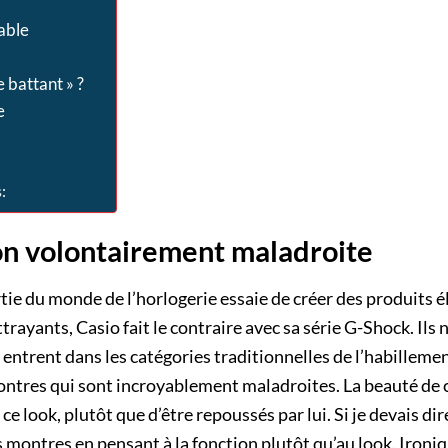
able
 battant » ?
e
:
n volontairement maladroite
tie du monde de l’horlogerie essaie de créer des produits é
ayants, Casio fait le contraire avec sa série G-Shock. Ils 
 entrent dans les catégories traditionnelles de l’habillemen
 montres qui sont incroyablement maladroites. La beauté de
 ce look, plutôt que d’être repoussés par lui. Si je devais di
s montres en pensant à la fonction plutôt qu’au look. Ironiq