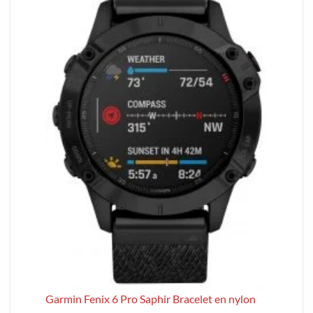
Garmin Fenix ​​6 Pro Saphir Bracelet en nylon