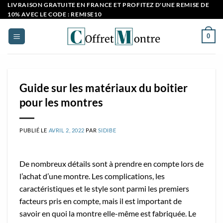
Passer
LIVRAISON GRATUITE EN FRANCE ET PROFITEZ D'UNE REMISE DE
10% AVEC LE CODE : REMISE10
au
contenu
0
Guide sur les matériaux du boitier
pour les montres
PUBLIÉ LE
AVRIL 2, 2022
PAR
SIDIBE
De nombreux détails sont à prendre en compte lors de
l’achat d’une montre. Les complications, les
caractéristiques et le style sont parmi les premiers
facteurs pris en compte, mais il est important de
savoir en quoi la montre elle-même est fabriquée. Le