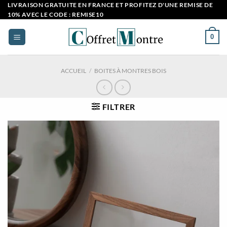
Passer
LIVRAISON GRATUITE EN FRANCE ET PROFITEZ D'UNE REMISE DE
10% AVEC LE CODE : REMISE10
au
contenu
0
ACCUEIL
/
BOITES À MONTRES BOIS
FILTRER